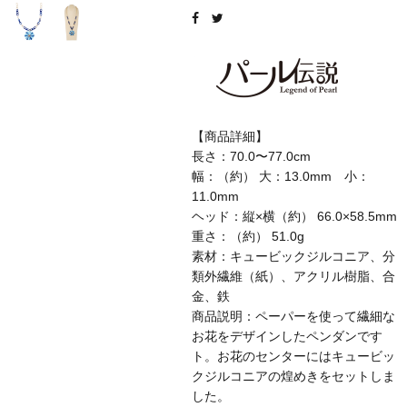
【商品詳細】
長さ：70.0〜77.0cm
幅：（約） 大：13.0mm 小：
11.0mm
ヘッド：縦×横（約） 66.0×58.5mm
重さ：（約） 51.0g
素材：キュービックジルコニア、分
類外繊維（紙）、アクリル樹脂、合
金、鉄
商品説明：ペーパーを使って繊細な
お花をデザインしたペンダンです
ト。お花のセンターにはキュービッ
クジルコニアの煌めきをセットしま
した。