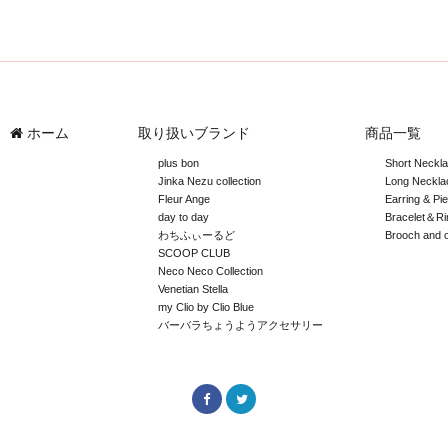
ホーム
取り扱いブランド
商品一覧
plus bon
Short Neckl
Jinka Nezu collection
Long Neckla
Fleur Ange
Earring & Pi
day to day
Bracelet＆Ri
わちふぃーるど
Brooch and 
SCOOP CLUB
Neco Neco Collection
Venetian Stella
my Clio by Clio Blue
バーバラちょうようアクセサリー