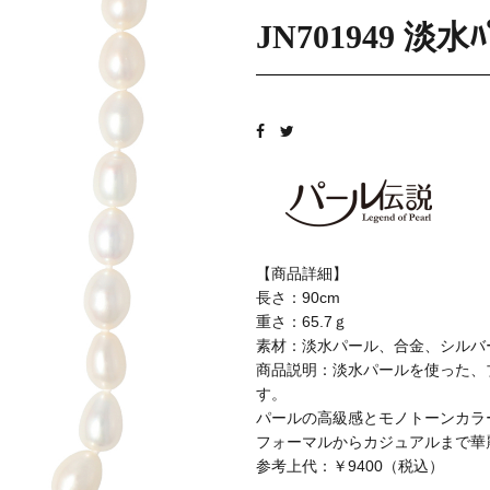
JN701949 淡水ﾊﾟ
【商品詳細】
長さ：90cm
重さ：65.7ｇ
素材：淡水パール、合金、シルバ
商品説明：淡水パールを使った、
す。
パールの高級感とモノトーンカラ
フォーマルからカジュアルまで華
参考上代：￥9400（税込）