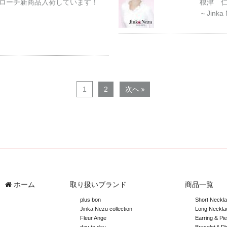
ローチ新商品入荷しています！
根津 
～Jinka
1
2
次へ
ホーム
取り扱いブランド
商品一覧
plus bon
Short Neckl
Jinka Nezu collection
Long Neckla
Fleur Ange
Earring & Pi