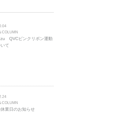
0.04
＆COLUMN
 Nezu QVCピンクリボン運動
ついて
2.24
＆COLUMN
始休業日のお知らせ