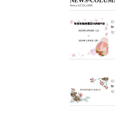
NEWS-COLUM
News＆COLUMN
年
年