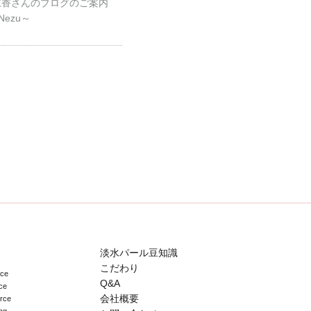
仁香さんのブログのご案内
 Nezu～
淡水パール豆知識
こだわり
ace
Q&A
ce
会社概要
erce