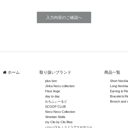
ホーム
取り扱いブランド
商品一覧
plus bon
Short Neckl
Jinka Nezu collection
Long Neckla
Fleur Ange
Earring & Pi
day to day
Bracelet＆Ri
わちふぃーるど
Brooch and 
SCOOP CLUB
Neco Neco Collection
Venetian Stella
my Clio by Clio Blue
バーバラちょうようアクセサリー