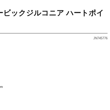
 キュービックジルコニア ハートポイ
JN745776
mm