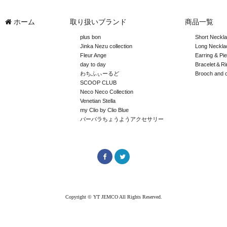
ホーム
取り扱いブランド
商品一覧
plus bon
Short Neckl
Jinka Nezu collection
Long Neckla
Fleur Ange
Earring & Pi
day to day
Bracelet＆Ri
わちふぃーるど
Brooch and 
SCOOP CLUB
Neco Neco Collection
Venetian Stella
my Clio by Clio Blue
バーバラちょうようアクセサリー
Copyright © YT JEMCO All Rights Reserved.