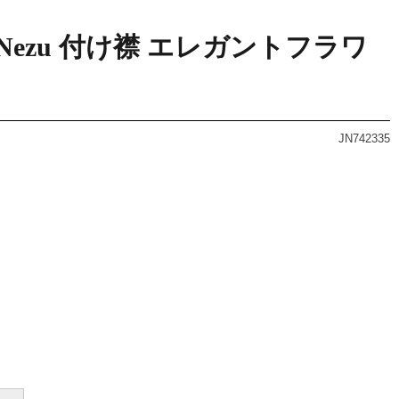
inkaNezu 付け襟 エレガントフラワ
JN742335