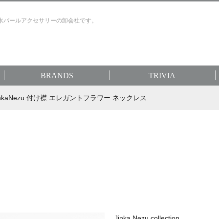
水パールアクセサリーの卸会社です。
BRANDS
TRIVIA
 JinkaNezu 付け襟 エレガントフラワー ネックレス
Jinka Nezu collection