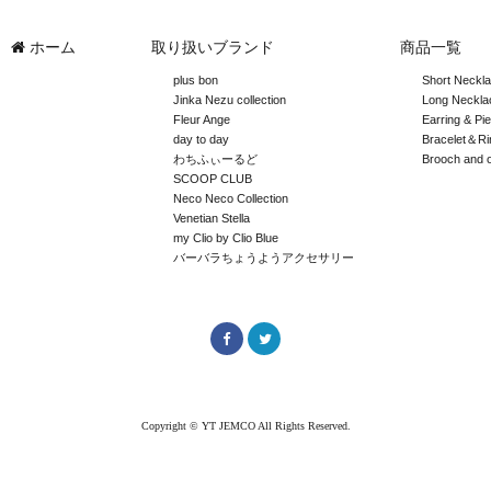
ホーム
取り扱いブランド
商品一覧
plus bon
Short Neckl
Jinka Nezu collection
Long Neckla
Fleur Ange
Earring & Pi
day to day
Bracelet＆Ri
わちふぃーるど
Brooch and 
SCOOP CLUB
Neco Neco Collection
Venetian Stella
my Clio by Clio Blue
バーバラちょうようアクセサリー
Copyright © YT JEMCO All Rights Reserved.