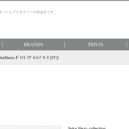
水パールアクセサリーの卸会社です。
BRANDS
TRIVIA
kaNezu ﾎﾟｲﾝﾄ ﾏｸﾞﾈｯﾄﾌﾞﾛｰﾁ [ﾘｱﾝ]
Jinka Nezu collection