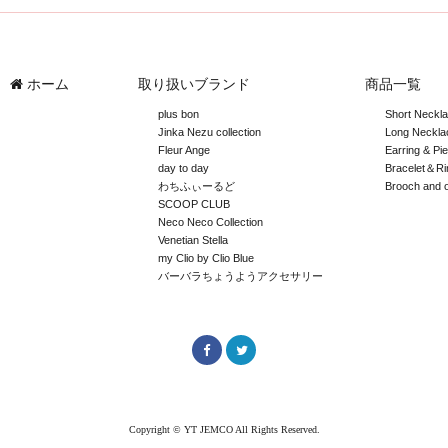
ホーム
取り扱いブランド
商品一覧
plus bon
Short Neckl
Jinka Nezu collection
Long Neckla
Fleur Ange
Earring & Pi
day to day
Bracelet＆Ri
わちふぃーるど
Brooch and 
SCOOP CLUB
Neco Neco Collection
Venetian Stella
my Clio by Clio Blue
バーバラちょうようアクセサリー
Copyright © YT JEMCO All Rights Reserved.