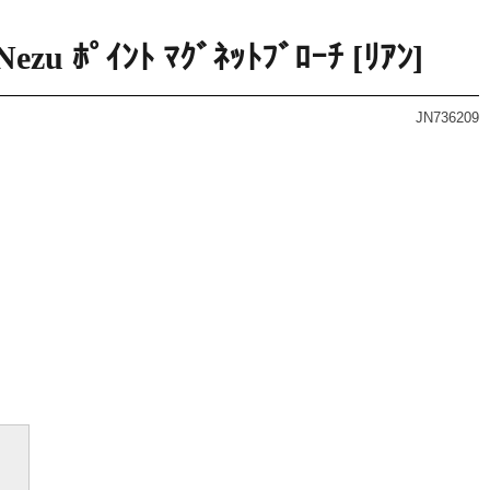
Nezu ﾎﾟｲﾝﾄ ﾏｸﾞﾈｯﾄﾌﾞﾛｰﾁ [ﾘｱﾝ]
JN736209