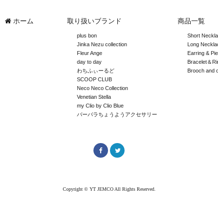
ホーム
取り扱いブランド
商品一覧
plus bon
Short Neckl
Jinka Nezu collection
Long Neckla
Fleur Ange
Earring & Pi
day to day
Bracelet＆Ri
わちふぃーるど
Brooch and 
SCOOP CLUB
Neco Neco Collection
Venetian Stella
my Clio by Clio Blue
バーバラちょうようアクセサリー
Copyright © YT JEMCO All Rights Reserved.