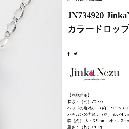
JN734920 J
カラードロップ
【商品詳細】
長さ：（約）70.5㎝
ヘッドの縦×横：（約） 50.0×30.
バチカンの内径：（約） 9.6×4.3
幅（約） 大：3.9mm 小：2.3m
重さ：（約）14.3g