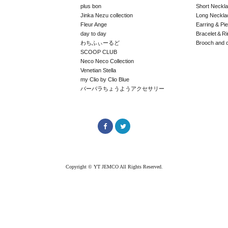
plus bon
Short Neckl
Jinka Nezu collection
Long Neckla
Fleur Ange
Earring & Pi
day to day
Bracelet＆Ri
わちふぃーるど
Brooch and 
SCOOP CLUB
Neco Neco Collection
Venetian Stella
my Clio by Clio Blue
バーバラちょうようアクセサリー
Copyright © YT JEMCO All Rights Reserved.