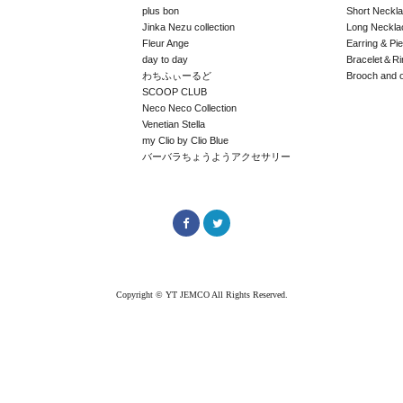
plus bon
Short Neckl
Jinka Nezu collection
Long Neckla
Fleur Ange
Earring & Pi
day to day
Bracelet＆Ri
わちふぃーるど
Brooch and 
SCOOP CLUB
Neco Neco Collection
Venetian Stella
my Clio by Clio Blue
バーバラちょうようアクセサリー
Copyright © YT JEMCO All Rights Reserved.