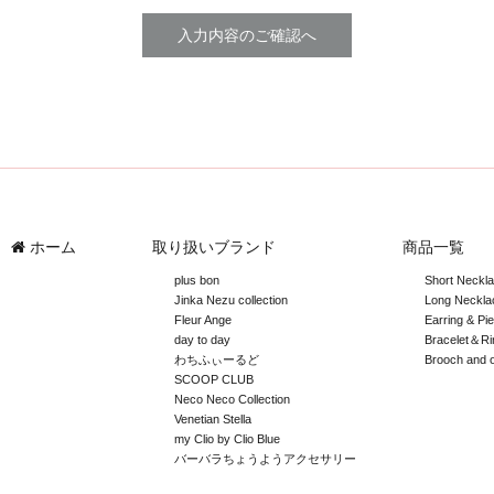
ホーム
取り扱いブランド
商品一覧
plus bon
Short Neckl
Jinka Nezu collection
Long Neckla
Fleur Ange
Earring & Pi
day to day
Bracelet＆Ri
わちふぃーるど
Brooch and 
SCOOP CLUB
Neco Neco Collection
Venetian Stella
my Clio by Clio Blue
バーバラちょうようアクセサリー