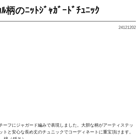
ﾆｶﾙ柄のﾆｯﾄｼﾞｬｶﾞｰﾄﾞﾁｭﾆｯｸ
24121202
チーフにジャガード編みで表現しました。大胆な柄がアーティステッ
ットと安心な長め丈のチュニックでコーディネートに重宝頂けます。
、綿（45％）