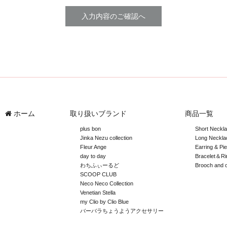
ホーム
取り扱いブランド
商品一覧
plus bon
Short Neckl
Jinka Nezu collection
Long Neckla
Fleur Ange
Earring & Pi
day to day
Bracelet＆Ri
わちふぃーるど
Brooch and 
SCOOP CLUB
Neco Neco Collection
Venetian Stella
my Clio by Clio Blue
バーバラちょうようアクセサリー