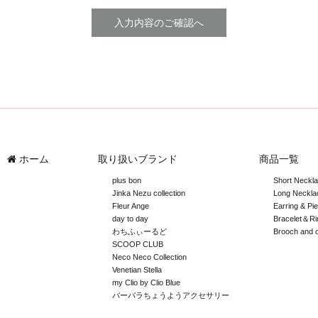
ホーム
取り扱いブランド
商品一覧
plus bon
Short Neckl
Jinka Nezu collection
Long Neckla
Fleur Ange
Earring & Pi
day to day
Bracelet＆Ri
わちふぃーるど
Brooch and 
SCOOP CLUB
Neco Neco Collection
Venetian Stella
my Clio by Clio Blue
バーバラちょうようアクセサリー