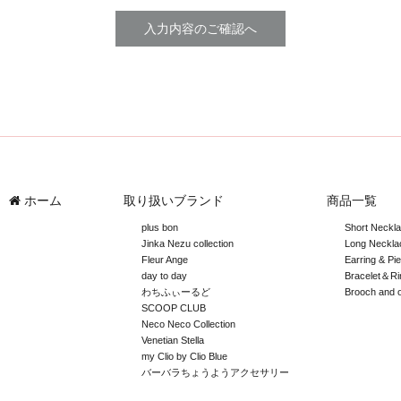
ホーム
取り扱いブランド
商品一覧
plus bon
Short Neckl
Jinka Nezu collection
Long Neckla
Fleur Ange
Earring & Pi
day to day
Bracelet＆Ri
わちふぃーるど
Brooch and 
SCOOP CLUB
Neco Neco Collection
Venetian Stella
my Clio by Clio Blue
バーバラちょうようアクセサリー